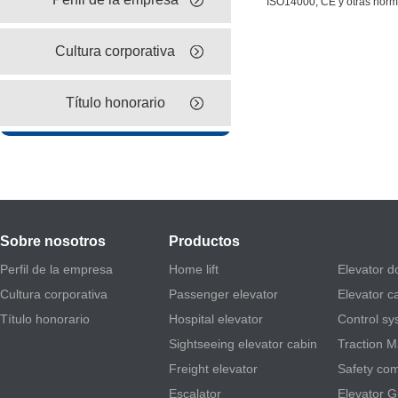
ISO14000, CE y otras norma
Cultura corporativa
Título honorario
Sobre nosotros
Productos
Perfil de la empresa
Home lift
Elevator d
Cultura corporativa
Passenger elevator
Elevator c
Título honorario
Hospital elevator
Control sy
Sightseeing elevator cabin
Traction 
Freight elevator
Safety co
Escalator
Elevator G