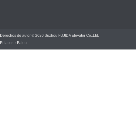
Derechos de autor © 2020 Suzhou FUJIDA Elevator Co.,Ltd.
Enlaces：
Baidu