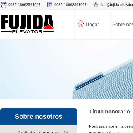
0086-18662561027
0086-18662561027
fred@fujida-elevato
Hogar
Sobre nos
Título honorario
Sobre nosotros
Nos basaremos en la gesti
Perfil de la empresa