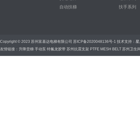
自动扶梯
扶手系列
Copyright © 2023 苏州富基达电梯有限公司
苏ICP备2020048136号-1
技术支持：
星
友情链接：
升降货梯
手动泵
特氟龙胶带
苏州抗震支架
PTFE MESH BELT
苏州卫生